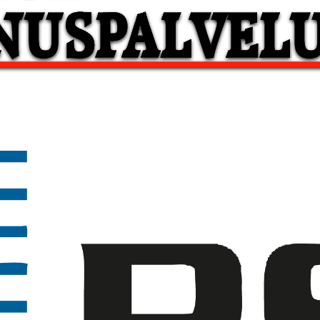
Raahen Rakennuspalvelu
Kumppanit