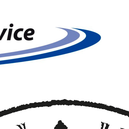
KFM Service
Kumppanit