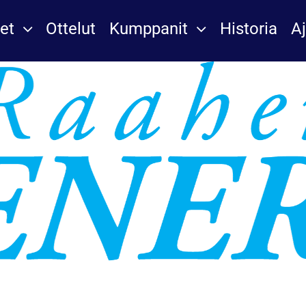
et
Ottelut
Kumppanit
Historia
A
Raahen Energia
Kumppanit