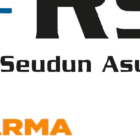
RSA
Kumppanit
Warma Steel