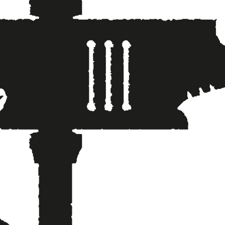
Langin Kauppahuone
Kumppanit