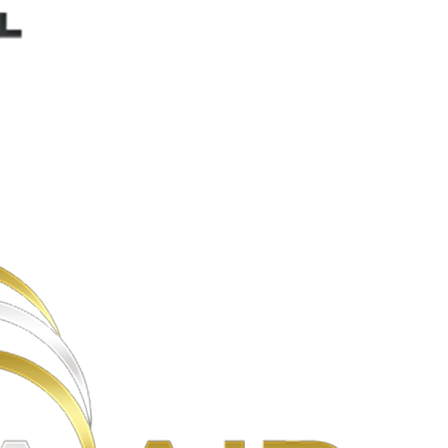
Kumppanit
Ria-air
Kumppanit