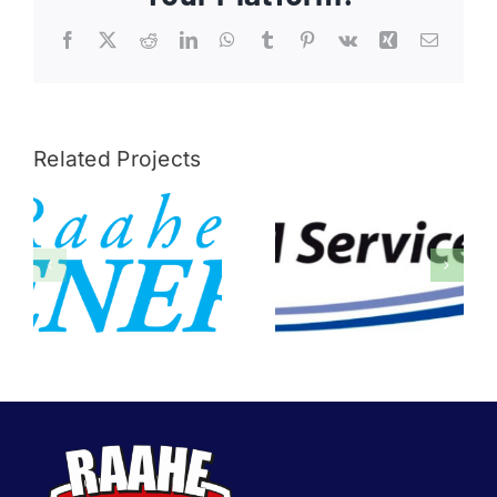
Facebook
X
Reddit
LinkedIn
WhatsApp
Tumblr
Pinterest
Vk
Xing
Email
Related Projects
Raahen
KFM
Energia
Service