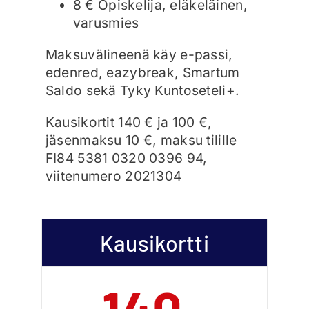
8 € Opiskelija, eläkeläinen,
Ajankohtaista
varusmies
Maksuvälineenä käy e-passi,
Liput
edenred, eazybreak, Smartum
Saldo sekä Tyky Kuntoseteli+.
Yhteys
Kausikortit 140 € ja 100 €,
jäsenmaksu 10 €, maksu tilille
FI84 5381 0320 0396 94,
viitenumero 2021304
Kausikortti
140