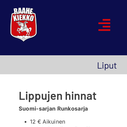
Skip
to
content
Togg
Navi
Etusivu
Liput
Joukkueet
Ottelut
Lippujen hinnat
Kumppanit
Suomi-sarjan Runkosarja
Historia
12 € Aikuinen