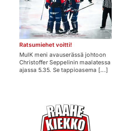
Ajankohtaista
Liput
Yhteys
Ratsumiehet voitti!
MuIK meni avauserässä johtoon
Christoffer Seppelinin maalatessa
ajassa 5.35. Se tappioasema [...]