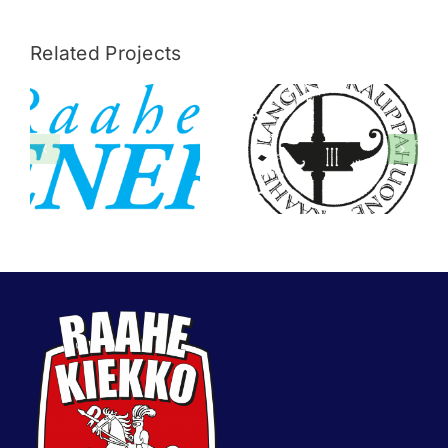
Related Projects
Raahen
Langin
Energia
Kauppahuone