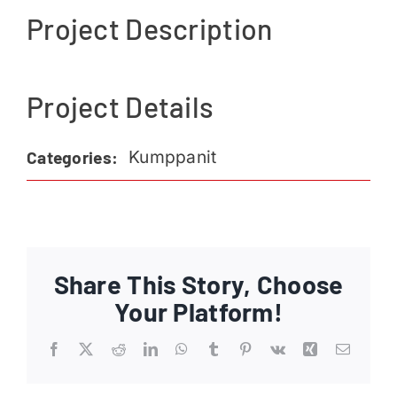
Project Description
Ajankohtaista
Liput
Project Details
Yhteys
Kumppanit
Categories:
Share This Story, Choose
Your Platform!
Facebook
X
Reddit
LinkedIn
WhatsApp
Tumblr
Pinterest
Vk
Xing
Email