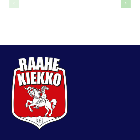
Roope
Topi
Korpela
Antinoja