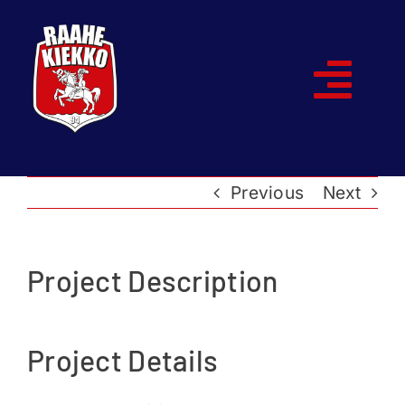
Skip
to
content
Togg
Navi
Etusivu
Previous
Next
Joukkueet
Ottelut
Project Description
Kumppanit
Project Details
Historia