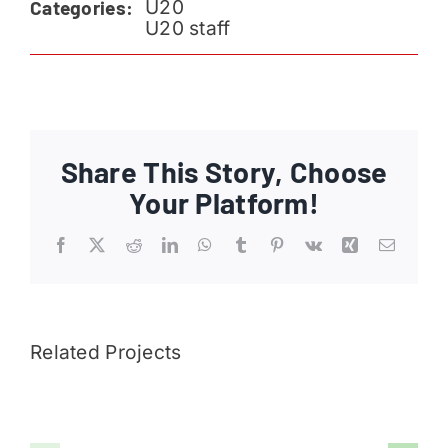
U20
Categories:
Ajankohtaista
U20 staff
Liput
Yhteys
Share This Story, Choose
Your Platform!
Facebook
X
Reddit
LinkedIn
WhatsApp
Tumblr
Pinterest
Vk
Xing
Email
Related Projects