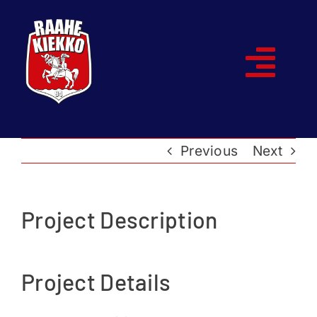
Skip
to
content
Togg
Navi
Etusivu
Previous
Next
Joukkueet
Ottelut
Project Description
Kumppanit
Project Details
Historia