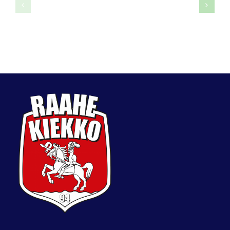
Roope
Topi
Korpela
Antinoja