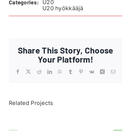
U20
Categories:
Ajankohtaista
U20 hyökkääjä
Liput
Yhteys
Share This Story, Choose
Your Platform!
Facebook
X
Reddit
LinkedIn
WhatsApp
Tumblr
Pinterest
Vk
Xing
Email
Related Projects