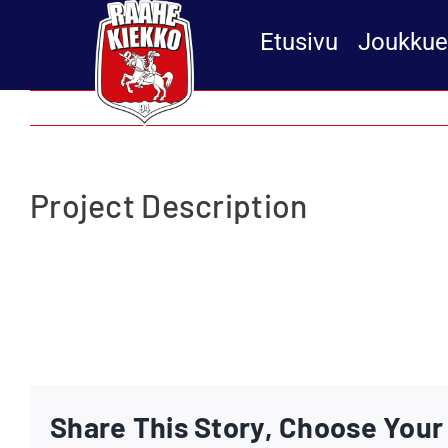
Skip
to
Etusivu
Joukkue
content
Project Description
Share This Story, Choose Your