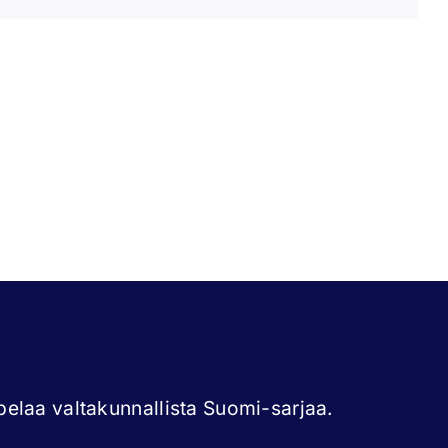
e
Joonas
tonen
Rönkkömäki
elaa valtakunnallista Suomi-sarjaa.