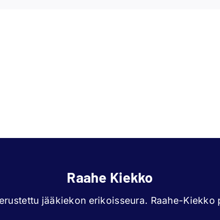
Roope
Kall
Parkkinen
Kou
Raahe Kiekko
rustettu jääkiekon erikoisseura. Raahe-Kiekko p