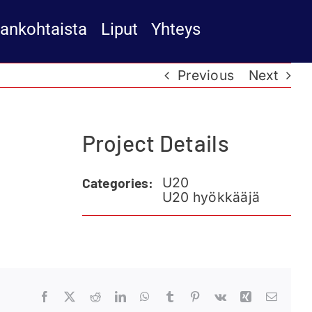
jankohtaista
Liput
Yhteys
Previous
Next
Project Details
U20
Categories:
U20 hyökkääjä
Facebook
X
Reddit
LinkedIn
WhatsApp
Tumblr
Pinterest
Vk
Xing
Email