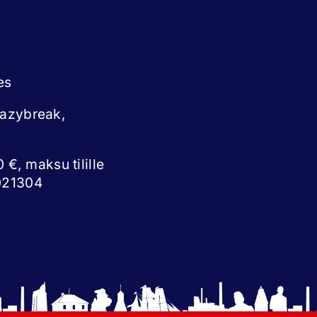
es
eazybreak,
 €, maksu tilille
021304