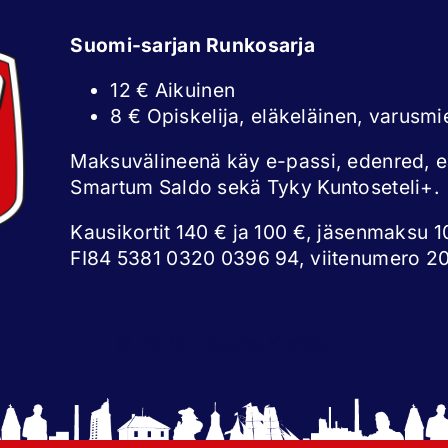
Suomi-sarjan Runkosarja
12 € Aikuinen
8 € Opiskelija, eläkeläinen, varusmi
Maksuvälineenä käy e-passi, edenred, 
Smartum Saldo sekä Tyky Kuntoseteli+.
Kausikortit 140 € ja 100 €, jäsenmaksu 10
FI84 5381 0320 0396 94, viitenumero 2
© 2026 | Raahe Kiekko