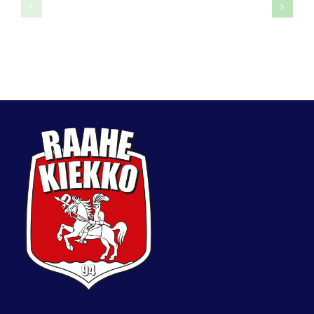
Topi
Roope
Antinoja
Parkkin