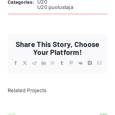
U20
Categories:
Ajankohtaista
U20 puolustaja
Liput
Yhteys
Share This Story, Choose
Your Platform!
Facebook
X
Reddit
LinkedIn
WhatsApp
Tumblr
Pinterest
Vk
Xing
Email
Related Projects