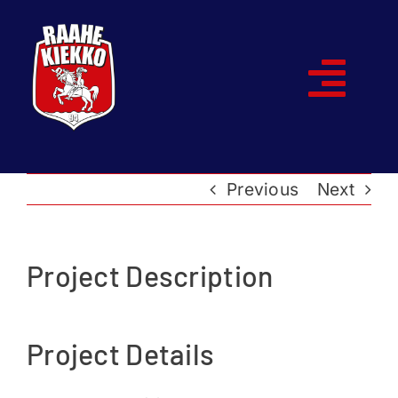
Skip
to
content
Togg
Navi
Etusivu
Previous
Next
Joukkueet
Ottelut
Project Description
Kumppanit
Project Details
Historia