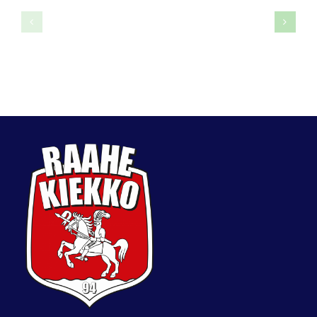
Joni
Iida
Törmänen
Väyryne