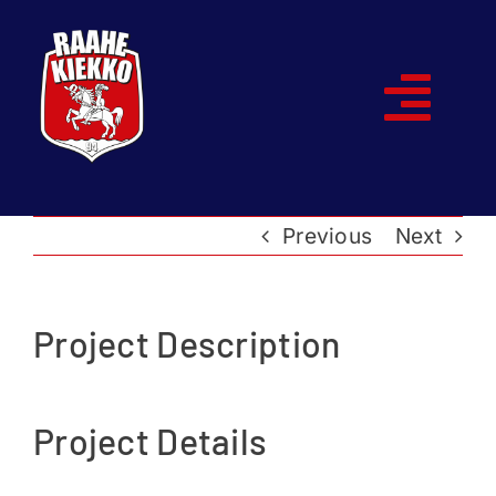
Skip
to
content
Togg
Navi
Etusivu
Previous
Next
Joukkueet
Ottelut
Project Description
Kumppanit
Project Details
Historia