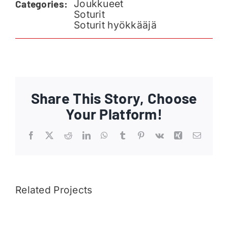
Joukkueet
Categories:
Ajankohtaista
Soturit
Soturit hyökkääjä
Liput
Yhteys
Share This Story, Choose
Your Platform!
Facebook
X
Reddit
LinkedIn
WhatsApp
Tumblr
Pinterest
Vk
Xing
Email
Related Projects