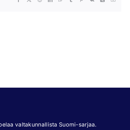
ni
Tommi
tonen
Lyly
elaa valtakunnallista Suomi-sarjaa.