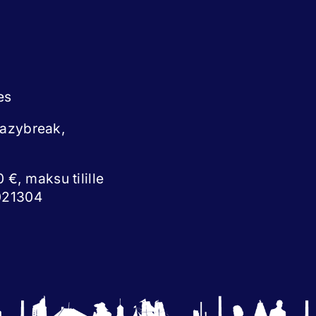
es
eazybreak,
 €, maksu tilille
021304