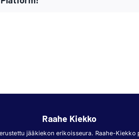
Iida
Jen
Väyrynen
Kou
Raahe Kiekko
rustettu jääkiekon erikoisseura. Raahe-Kiekko p