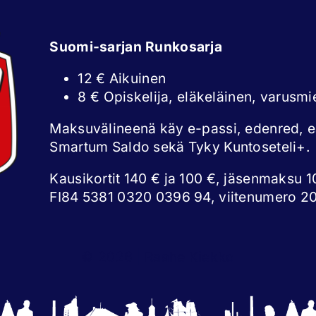
Suomi-sarjan Runkosarja
12 € Aikuinen
8 € Opiskelija, eläkeläinen, varusmi
Maksuvälineenä käy e-passi, edenred, 
Smartum Saldo sekä Tyky Kuntoseteli+.
Kausikortit 140 € ja 100 €, jäsenmaksu 10
FI84 5381 0320 0396 94, viitenumero 2
© 2026 | Raahe Kiekko