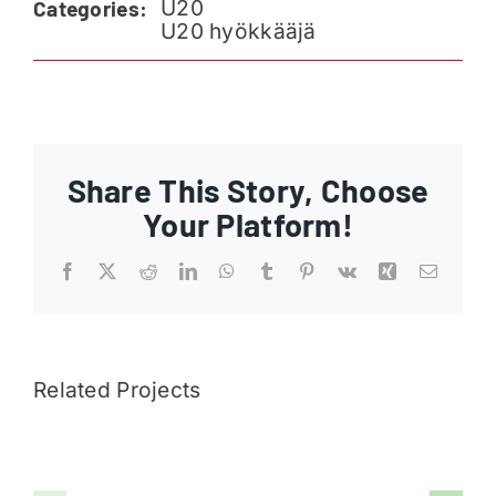
U20
Categories:
Ajankohtaista
U20 hyökkääjä
Liput
Yhteys
Share This Story, Choose
Your Platform!
Facebook
X
Reddit
LinkedIn
WhatsApp
Tumblr
Pinterest
Vk
Xing
Email
Related Projects