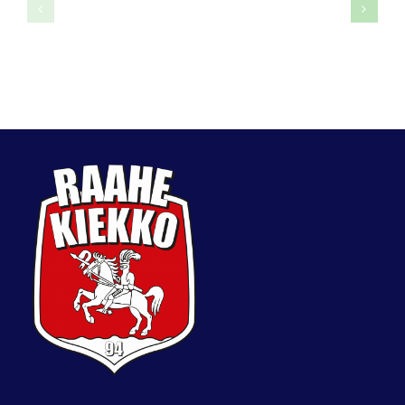
Roope
Topi
Korpela
Antinoja