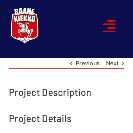
Skip
to
content
Togg
Navi
Etusivu
Previous
Next
Joukkueet
Ottelut
Project Description
Kumppanit
Project Details
Historia