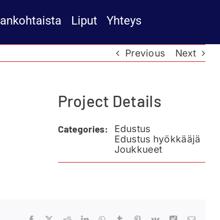
jankohtaista
Liput
Yhteys
Previous
Next
Project Details
Edustus
Categories:
Edustus hyökkääjä
Joukkueet
Facebook
X
Reddit
LinkedIn
WhatsApp
Tumblr
Pinterest
Vk
Xing
Email