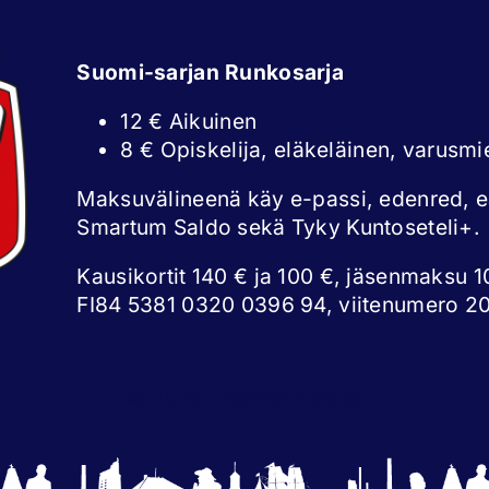
Suomi-sarjan Runkosarja
12 € Aikuinen
8 € Opiskelija, eläkeläinen, varusmi
Maksuvälineenä käy e-passi, edenred, 
Smartum Saldo sekä Tyky Kuntoseteli+.
Kausikortit 140 € ja 100 €, jäsenmaksu 10
FI84 5381 0320 0396 94, viitenumero 2
© 2026 | Raahe Kiekko