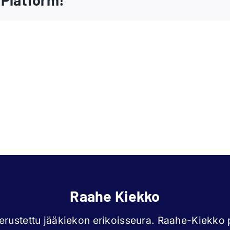
Iida
Jen
Väyrynen
Kou
Raahe Kiekko
rustettu jääkiekon erikoisseura. Raahe-Kiekko p