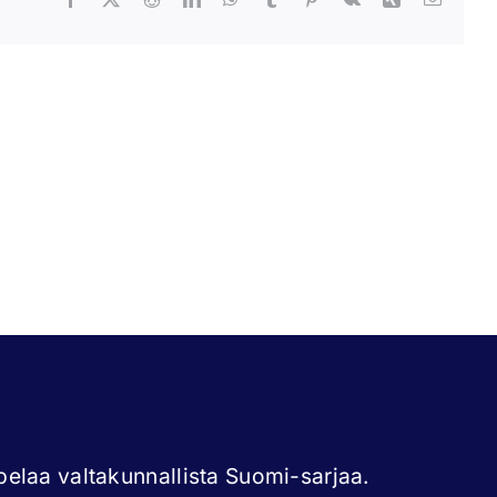
ni
Tommi
tonen
Lyly
elaa valtakunnallista Suomi-sarjaa.