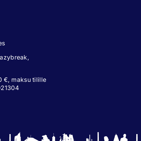
es
eazybreak,
 €, maksu tilille
021304