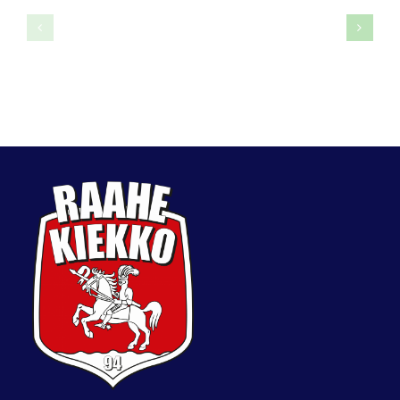
Joni
Iida
Törmänen
Väyryne