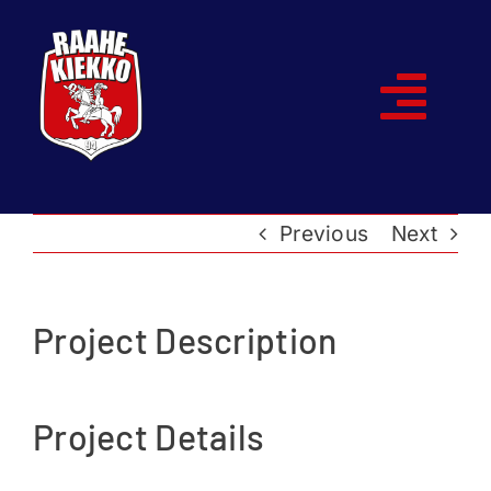
Skip
to
content
Togg
Navi
Etusivu
Previous
Next
Joukkueet
Ottelut
Project Description
Kumppanit
Project Details
Historia