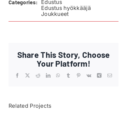
Edustus
Categories:
Ajankohtaista
Edustus hyökkääjä
Joukkueet
Liput
Yhteys
Share This Story, Choose
Your Platform!
Facebook
X
Reddit
LinkedIn
WhatsApp
Tumblr
Pinterest
Vk
Xing
Email
Related Projects