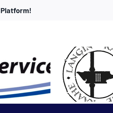
 Platform!
Langin
FM Service
Kauppahuo