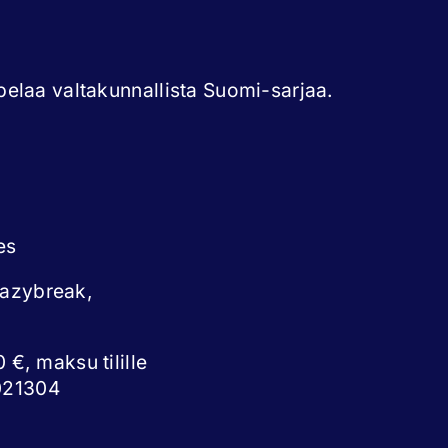
elaa valtakunnallista Suomi-sarjaa.
es
eazybreak,
 €, maksu tilille
021304