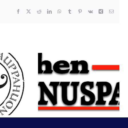
Facebook
X
Reddit
LinkedIn
WhatsApp
Tumblr
Pinterest
Vk
Xing
Email
Raahen
ne
Rakennuspalvelu