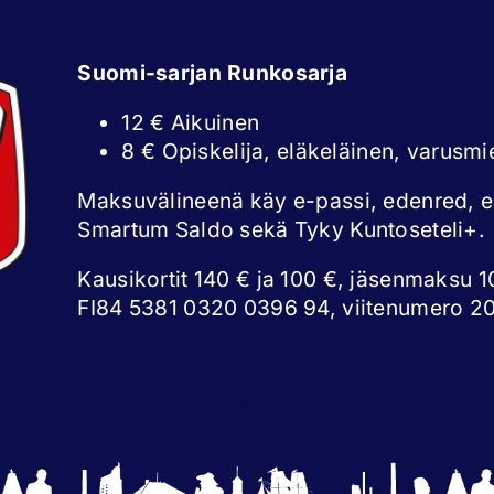
Suomi-sarjan Runkosarja
12 € Aikuinen
8 € Opiskelija, eläkeläinen, varusmi
Maksuvälineenä käy e-passi, edenred, 
Smartum Saldo sekä Tyky Kuntoseteli+.
Kausikortit 140 € ja 100 €, jäsenmaksu 10
FI84 5381 0320 0396 94, viitenumero 2
© 2026 | Raahe Kiekko