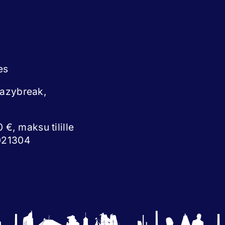
es
eazybreak,
 €, maksu tilille
021304