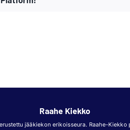
Iida
Jen
Väyrynen
Kou
Raahe Kiekko
rustettu jääkiekon erikoisseura. Raahe-Kiekko p