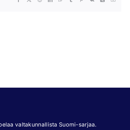
ni
Tommi
tonen
Lyly
elaa valtakunnallista Suomi-sarjaa.