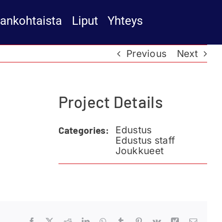
jankohtaista
Liput
Yhteys
Previous
Next
Project Details
Edustus
Categories:
Edustus staff
Joukkueet
Facebook
X
Reddit
LinkedIn
WhatsApp
Tumblr
Pinterest
Vk
Xing
Email