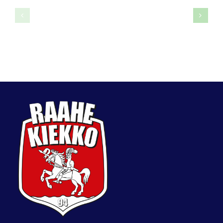
Joni
Iida
Törmänen
Väyryne