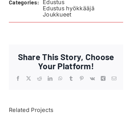
Edustus
Categories:
Ajankohtaista
Edustus hyökkääjä
Joukkueet
Liput
Yhteys
Share This Story, Choose
Your Platform!
Facebook
X
Reddit
LinkedIn
WhatsApp
Tumblr
Pinterest
Vk
Xing
Email
Related Projects