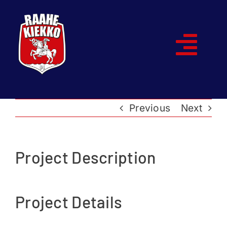
Skip
to
content
Togg
Navi
Etusivu
Previous
Next
Joukkueet
Ottelut
Project Description
Kumppanit
Project Details
Historia