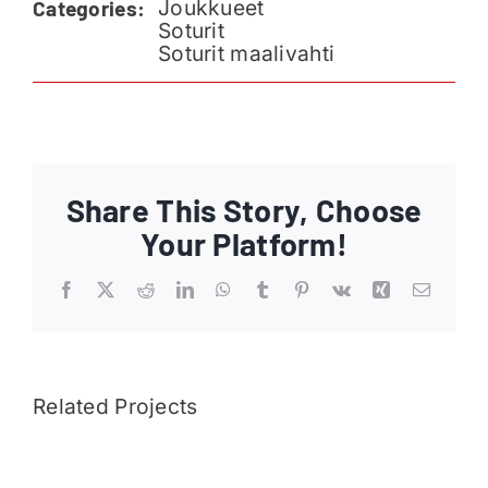
Joukkueet
Categories:
Ajankohtaista
Soturit
Soturit maalivahti
Liput
Yhteys
Share This Story, Choose
Your Platform!
Facebook
X
Reddit
LinkedIn
WhatsApp
Tumblr
Pinterest
Vk
Xing
Email
Related Projects