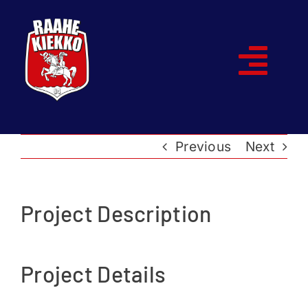
Skip
to
content
Togg
Navi
Etusivu
Previous
Next
Joukkueet
Ottelut
Project Description
Kumppanit
Project Details
Historia