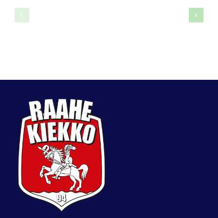
Joni
Iida
Törmänen
Väyryne