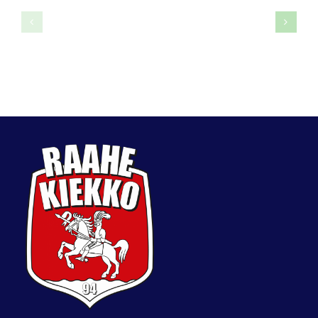
Joni
Iida
Törmänen
Väyryne