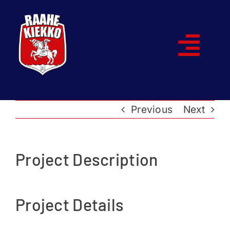
Skip
to
content
Togg
Navi
Etusivu
Previous
Next
Joukkueet
Ottelut
Project Description
Kumppanit
Project Details
Historia