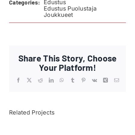
Edustus
Categories:
Ajankohtaista
Edustus Puolustaja
Joukkueet
Liput
Yhteys
Share This Story, Choose
Your Platform!
Facebook
X
Reddit
LinkedIn
WhatsApp
Tumblr
Pinterest
Vk
Xing
Email
Related Projects