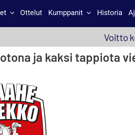
et
Ottelut
Kumppanit
Historia
A
Voitto k
kotona ja kaksi tappiota vi