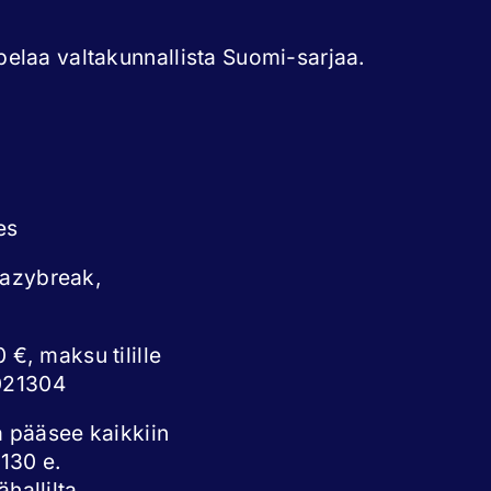
elaa valtakunnallista Suomi-sarjaa.
es
eazybreak,
 €, maksu tilille
021304
a pääsee kaikkiin
 130 e.
hallilta