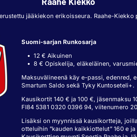
Raahe Kiekko
rustettu jääkiekon erikoisseura. Raahe-Kiekko p
Suomi-sarjan Runkosarja
12 € Aikuinen
8 € Opiskelija, eläkeläinen, varusmi
Maksuvälineenä käy e-passi, edenred, 
Smartum Saldo sekä Tyky Kuntoseteli+.
Kausikortit 140 € ja 100 €, jäsenmaksu 10
FI84 5381 0320 0396 94, viitenumero 2
Lisäksi on myynnissä kausikortteja, joill
otteluihin ”kauden kaikkiottelut” 160 e ja
Kausikorttien myynti Sportia Raahe ja Jää