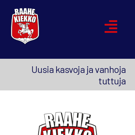
Skip
to
content
Togg
Navi
Etusivu
Uusia kasvoja ja vanhoja
Joukkueet
tuttuja
Ottelut
Kumppanit
Historia