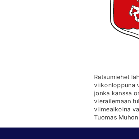
Ratsumiehet läh
viikonloppuna v
jonka kanssa on
vierailemaan tu
viimeaikoina va
Tuomas Muhone