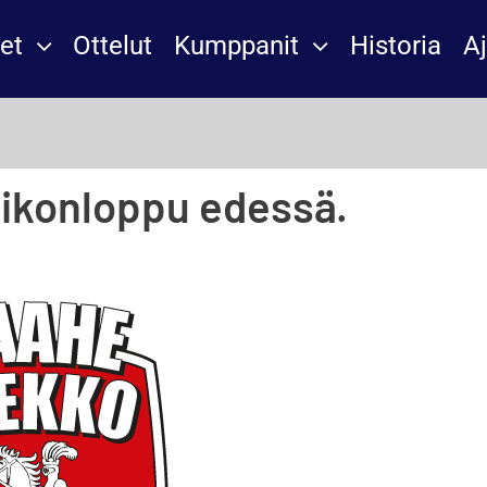
et
Ottelut
Kumppanit
Historia
A
iikonloppu edessä.