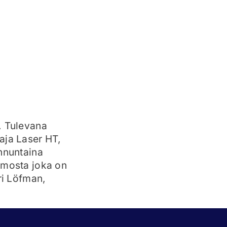
. Tulevana
aja Laser HT,
unnuntaina
amosta joka on
ri Löfman,