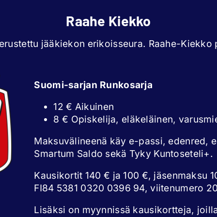
Raahe Kiekko
rustettu jääkiekon erikoisseura. Raahe-Kiekko p
Suomi-sarjan Runkosarja
12 € Aikuinen
8 € Opiskelija, eläkeläinen, varusmi
Maksuvälineenä käy e-passi, edenred, 
Smartum Saldo sekä Tyky Kuntoseteli+.
Kausikortit 140 € ja 100 €, jäsenmaksu 10
FI84 5381 0320 0396 94, viitenumero 2
Lisäksi on myynnissä kausikortteja, joill