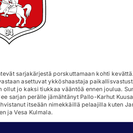
tevät sarjakärjestä porskuttamaan kohti kevättä
astaan asettuvat ykköshaastaja paikallisvastust
 ollut jo kaksi tiukkaa vääntöä ennen joulua. S
lee sarjan perälle jämähtänyt Pallo-Karhut Kuus
hvistanut itseään nimekkäillä pelaajilla kuten Ja
n ja Vesa Kulmala.