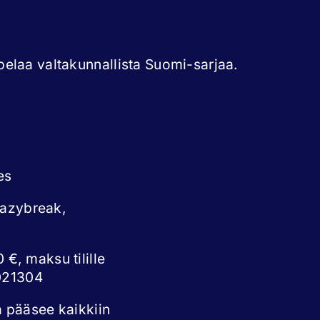
elaa valtakunnallista Suomi-sarjaa.
es
eazybreak,
 €, maksu tilille
021304
a pääsee kaikkiin