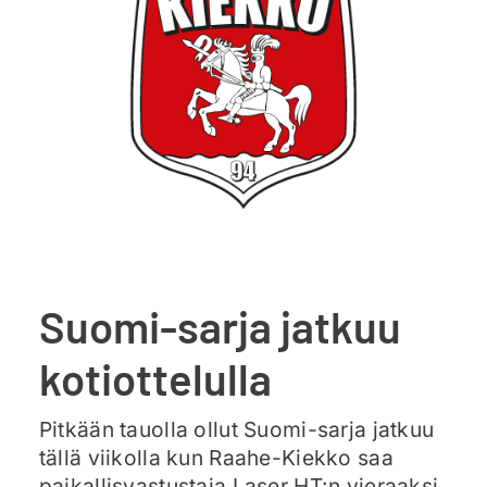
Ajankohtaista
Liput
Yhteys
Suomi-sarja jatkuu
kotiottelulla
Pitkään tauolla ollut Suomi-sarja jatkuu
tällä viikolla kun Raahe-Kiekko saa
paikallisvastustaja Laser HT:n vieraaksi