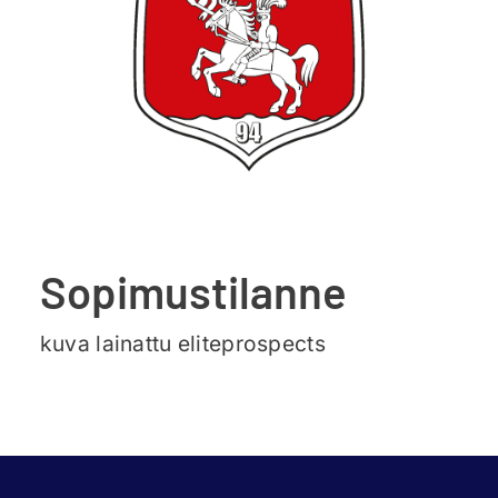
Ajankohtaista
Liput
Yhteys
Sopimustilanne
kuva lainattu eliteprospects