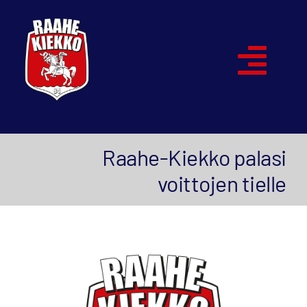
Skip
to
content
Togg
Navi
Etusivu
Raahe-Kiekko palasi
Joukkueet
voittojen tielle
Ottelut
Kumppanit
Historia