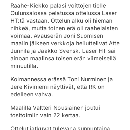
Raahe-Kiekko palasi voittojen tielle
Oulunsalossa pelatussa ottelussa Laser
HT:tä vastaan. Ottelun alku oli hieman
nihkeä, mutta toinen erä oli raahelaisten
voimaa. Avauserän Joni Suomisen
maalin jälkeen verkkoja heiluttelivat Atte
Junnila ja Jaakko Svensk. Laser HT sai
ainoan maalinsa toisen erän viimeisellä
minuutilla.
Kolmannessa erässä Toni Nurminen ja
Jere Kiviniemi näyttivät, että RK on
edelleen vahva.
Maalilla Valtteri Nousiainen joutui
tositoimiin vain 22 kertaa.
Ottelut jatkuvat tulevana sunnuntaina.