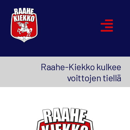
Skip
to
content
Togg
Navi
Etusivu
Raahe-Kiekko kulkee
Joukkueet
voittojen tiellä
Ottelut
Kumppanit
Historia