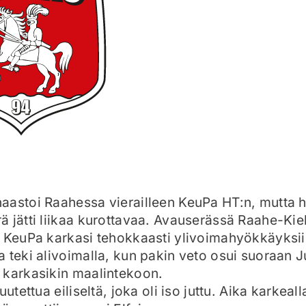
aastoi Raahessa vierailleen KeuPa HT:n, mutta 
 jätti liikaa kurottavaa. Avauserässä Raahe-Ki
a KeuPa karkasi tehokkaasti ylivoimahyökkäyksi
 teki alivoimalla, kun pakin veto osui suoraan 
 karkasikin maalintekoon.
uutettua eiliseltä, joka oli iso juttu. Aika karkeall