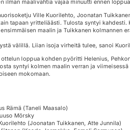
en ilman maalivahtia vajaa minuutti ennen loppua
orisoketju Ville Kuorilehto, Joonatan Tuikkanen
ain tapaan yritteliäästi. Tulosta syntyi kahdesti. 
 ensimmäisen maalin ja Tuikkanen kolmannen er
ystä välillä. Liian isoja virheitä tulee, sanoi Kuori
a ottelun loppua kohden pyöritti Helenius, Pehkon
osta syntyi kolmen maalin verran ja viimeisessä
 toiseen mokomaan.
us Rämä (Taneli Maasalo)
Juuso Mörsky
 Kuorilehto (Joonatan Tuikkanen, Atte Junnila)