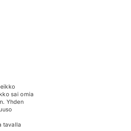
heikko
ekko sai omia
in. Yhden
Juuso
a tavalla