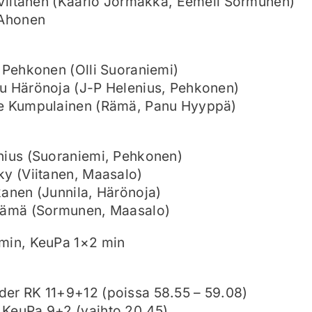
 Viitanen (Kaarlo Jormakka, Eemeli Sormunen)
 Ahonen
 Pehkonen (Olli Suoraniemi)
u Härönoja (J-P Helenius, Pehkonen)
e Kumpulainen (Rämä, Panu Hyyppä)
nius (Suoraniemi, Pehkonen)
ky (Viitanen, Maasalo)
anen (Junnila, Härönoja)
Rämä (Sormunen, Maasalo)
min, KeuPa 1×2 min
er RK 11+9+12 (poissa 58.55 – 59.08)
KeuPa 9+2 (vaihto 20.45)