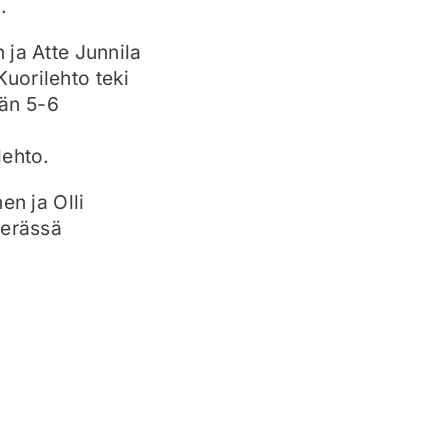
.
 ja Atte Junnila
Kuorilehto teki
än 5-6
lehto.
en ja Olli
 erässä