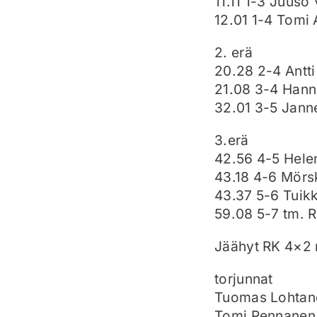
11.11 1-3 Juuso
12.01 1-4 Tomi
2. erä
20.28 2-4 Antti
21.08 3-4 Hann
32.01 3-5 Jann
3.erä
42.56 4-5 Hele
43.18 4-6 Mörs
43.37 5-6 Tuikk
59.08 5-7 tm. 
Jäähyt RK 4×2 
torjunnat
Tuomas Lohtand
Tomi Pennanen 