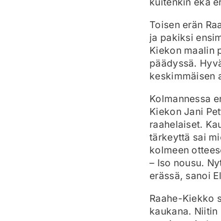
kuitenkin eka er
Toisen erän Raa
ja pakiksi ensi
Kiekon maalin 
päädyssä. Hyvä
keskimmäisen a
Kolmannessa er
Kiekon Jani Pett
raahelaiset. Ka
tärkeyttä sai m
kolmeen ottees
– Iso nousu. Nyt
erässä, sanoi E
Raahe-Kiekko sa
kaukana. Niitin