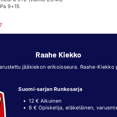
uPa 9+15
Raahe Kiekko
rustettu jääkiekon erikoisseura. Raahe-Kiekko p
Suomi-sarjan Runkosarja
12 € Aikuinen
8 € Opiskelija, eläkeläinen, varusmi