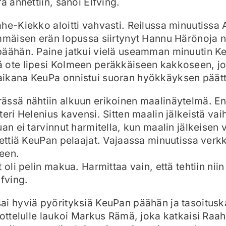
ä annettiin, sanoi Elfving.
he-Kiekko aloitti vahvasti. Reilussa minuutissa
mmäisen erän lopussa siirtynyt Hannu Härönoja 
päähän. Paine jatkui vielä useamman minuutin K
 ote lipesi Kolmeen peräkkäiseen kakkoseen, jo
ikana KeuPa onnistui suoran hyökkäyksen päätt
ässä nähtiin alkuun erikoinen maalinäytelmä. E
eri Helenius kavensi. Sitten maalin jälkeistä vai
uan ei tarvinnut harmitella, kun maalin jälkeisen
iettiä KeuPan pelaajat. Vajaassa minuutissa verkk
een.
 oli pelin makua. Harmittaa vain, että tehtiin niin
lfving.
i hyviä pyörityksiä KeuPan päähän ja tasoituska
 ottelulle laukoi Markus Rämä, joka katkaisi Ra