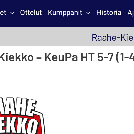
et
Ottelut
Kumppanit
Historia
A
Raahe-Kiek
iekko – KeuPa HT 5-7 (1-4,