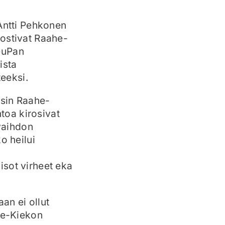
 Antti Pehkonen
nostivat Raahe-
euPan
ista
eeksi.
nsin Raahe-
htoa kirosivat
 vaihdon
o heilui
 isot virheet eka
an ei ollut
ahe-Kiekon