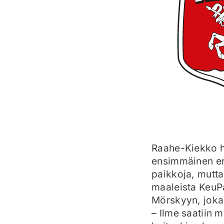
Raahe-Kiekko h
ensimmäinen erä
paikkoja, mutt
maaleista KeuPa
Mörskyyn, joka
– Ilme saatiin m