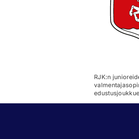
RJK:n junioreid
valmentajasopim
edustusjoukkuee