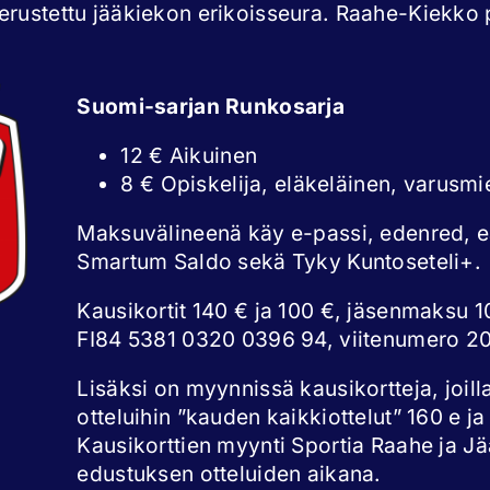
rustettu jääkiekon erikoisseura. Raahe-Kiekko p
Suomi-sarjan Runkosarja
12 € Aikuinen
8 € Opiskelija, eläkeläinen, varusmi
Maksuvälineenä käy e-passi, edenred, 
Smartum Saldo sekä Tyky Kuntoseteli+.
Kausikortit 140 € ja 100 €, jäsenmaksu 10
FI84 5381 0320 0396 94, viitenumero 2
Lisäksi on myynnissä kausikortteja, joill
otteluihin ”kauden kaikkiottelut” 160 e ja
Kausikorttien myynti Sportia Raahe ja Jää
edustuksen otteluiden aikana.