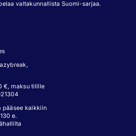
elaa valtakunnallista Suomi-sarjaa.
es
eazybreak,
 €, maksu tilille
021304
a pääsee kaikkiin
 130 e.
hallilta