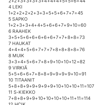
2+2+3+3+3+3+4+4+4+5+5+6=44
4 LEKI
1+2+2+2+2+3+3+5+5+6+7+7=45
5 SAPKO
1+2+3+3+4+4+5+6+6+7+9+10=60
6 RAAHEK
3+5+5+6+6+6+6+6+7+7+8+8=73
7 HAUKAT
4+4+4+5+6+7+7+7+8+8+8+8=76
8 MUIK
3+3+4+5+6+7+8+9+10+10+12=82
9 VIRKIÄ
5+5+6+6+7+8+8+9+9+9+9+10=91
10 TITAANIT
5+8+8+9+9+9+9+9+10+10+10+11=107
11 S-KIEKKO
7+8+8+9+9+10+10+10+10+11+11=114
12 HCIK