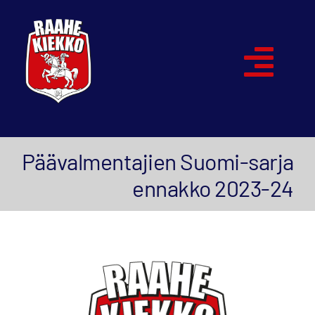
Skip
to
content
Togg
Navi
Etusivu
Päävalmentajien Suomi-sarja
Joukkueet
ennakko 2023-24
Ottelut
Kumppanit
Historia