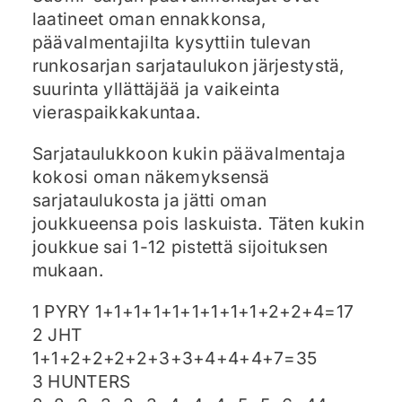
laatineet oman ennakkonsa,
päävalmentajilta kysyttiin tulevan
runkosarjan sarjataulukon järjestystä,
suurinta yllättäjää ja vaikeinta
vieraspaikkakuntaa.
Sarjataulukkoon kukin päävalmentaja
kokosi oman näkemyksensä
sarjataulukosta ja jätti oman
joukkueensa pois laskuista. Täten kukin
joukkue sai 1-12 pistettä sijoituksen
mukaan.
1 PYRY 1+1+1+1+1+1+1+1+1+2+2+4=17
2 JHT
1+1+2+2+2+2+3+3+4+4+4+7=35
3 HUNTERS