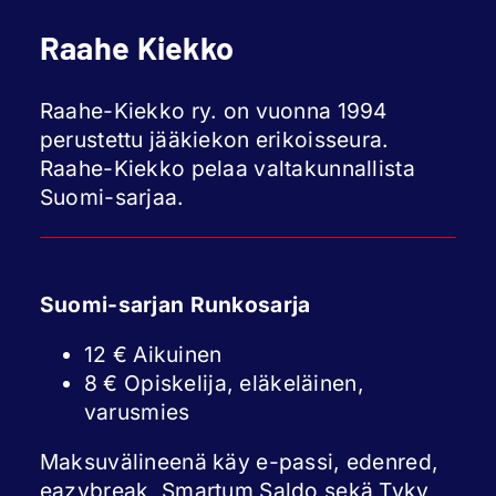
Raahe Kiekko
Raahe-Kiekko ry. on vuonna 1994
perustettu jääkiekon erikoisseura.
Raahe-Kiekko pelaa valtakunnallista
Suomi-sarjaa.
Suomi-sarjan Runkosarja
12 € Aikuinen
8 € Opiskelija, eläkeläinen,
varusmies
Maksuvälineenä käy e-passi, edenred,
eazybreak, Smartum Saldo sekä Tyky