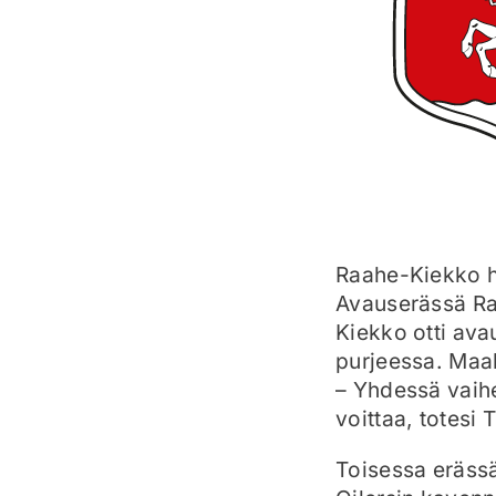
Raahe-Kiekko hä
Avauserässä Ra
Kiekko otti ava
purjeessa. Maal
– Yhdessä vaih
voittaa, totesi 
Toisessa erässä