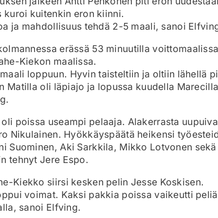
nuksen jälkeen Antti Pehkonen piti eron uudesta
 kuroi kuitenkin eron kiinni.
joa ja mahdollisuus tehdä 2-5 maali, sanoi Elfvin
 kolmannessa erässä 53 minuutilla voittomaalissa
aahe-Kiekon maalissa.
ali loppuun. Hyvin taisteltiin ja oltiin lähellä p
n Matilla oli läpiajo ja lopussa kuudella Marecill
ng.
oli poissa useampi pelaaja. Alakerrasta uupuivat
ero Nikulainen. Hyökkäyspäätä heikensi työestei
oni Suominen, Aki Sarkkila, Mikko Lotvonen sekä
n tehnyt Jere Espo.
e-Kiekko siirsi kesken pelin Jesse Koskisen.
oppui voimat. Kaksi pakkia poissa vaikeutti peliä
lla, sanoi Elfving.