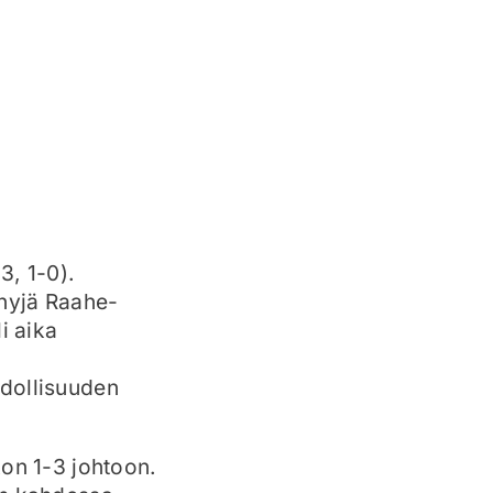
3, 1-0).
hyjä Raahe-
i aika
hdollisuuden
kon 1-3 johtoon.