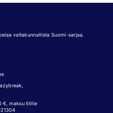
elaa valtakunnallista Suomi-sarjaa.
es
eazybreak,
 €, maksu tilille
021304