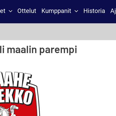
et
Ottelut
Kumppanit
Historia
A
oli maalin parempi