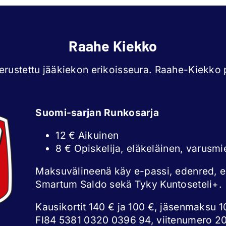
Raahe Kiekko
rustettu jääkiekon erikoisseura. Raahe-Kiekko p
Suomi-sarjan Runkosarja
12 € Aikuinen
8 € Opiskelija, eläkeläinen, varusmi
Maksuvälineenä käy e-passi, edenred, 
Smartum Saldo sekä Tyky Kuntoseteli+.
Kausikortit 140 € ja 100 €, jäsenmaksu 10
FI84 5381 0320 0396 94, viitenumero 2