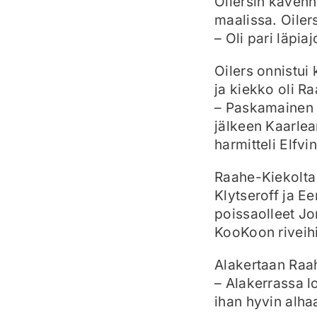
Oilersin kaven
maalissa. Oilers
– Oli pari läpia
Oilers onnistui
ja kiekko oli R
– Paskamainen ma
jälkeen Kaarlea
harmitteli Elfvi
Raahe-Kiekolta 
Klytseroff ja E
poissaolleet J
KooKoon riveihi
Alakertaan Raah
– Alakerrassa l
ihan hyvin alhaa