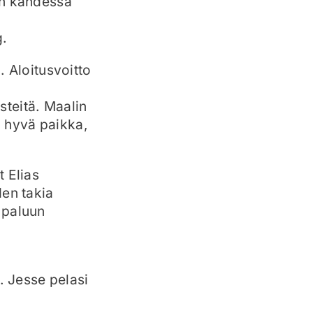
an kahdessa
g.
. Aloitusvoitto
isteitä. Maalin
a hyvä paikka,
 Elias
den takia
 paluun
. Jesse pelasi