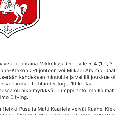
visi lauantaina Mikkelissä Oilersille 5-4 (1-1, 3-
ahe-Kiekon 0-1 johtoon vei Miikael Arkimo. Jää
userään kahdeksan minuuttia ja välillä joukkue ol
issa Tuomas Lohtander torjui 19 kertaa.
eessa oli aika myrkkyä. Tumppi antoi meille ma
Timo Elfving.
 Heikki Pusa ja Matti Kaarlela veivät Raahe-Kie