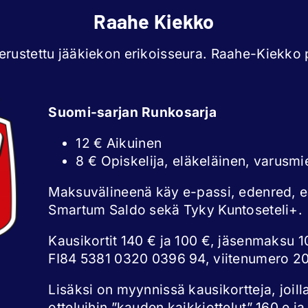
Raahe Kiekko
rustettu jääkiekon erikoisseura. Raahe-Kiekko p
Suomi-sarjan Runkosarja
12 € Aikuinen
8 € Opiskelija, eläkeläinen, varusmi
Maksuvälineenä käy e-passi, edenred, 
Smartum Saldo sekä Tyky Kuntoseteli+.
Kausikortit 140 € ja 100 €, jäsenmaksu 10
FI84 5381 0320 0396 94, viitenumero 2
Lisäksi on myynnissä kausikortteja, joill
otteluihin ”kauden kaikkiottelut” 160 e ja