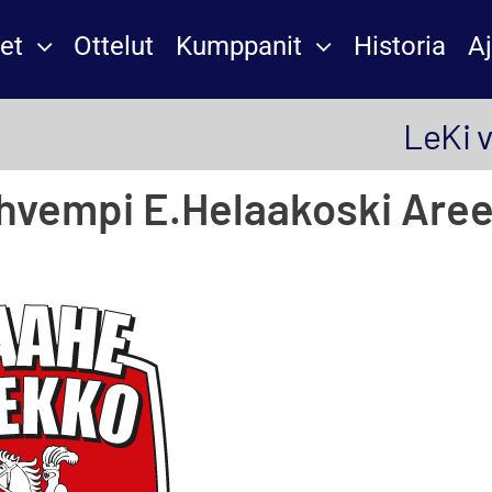
et
Ottelut
Kumppanit
Historia
A
LeKi 
hvempi E.Helaakoski Aree