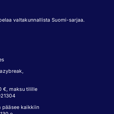
elaa valtakunnallista Suomi-sarjaa.
es
eazybreak,
 €, maksu tilille
021304
a pääsee kaikkiin
 130 e.