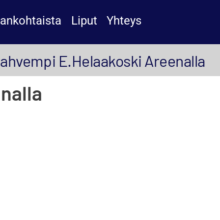
jankohtaista
Liput
Yhteys
vahvempi E.Helaakoski Areenalla
nalla