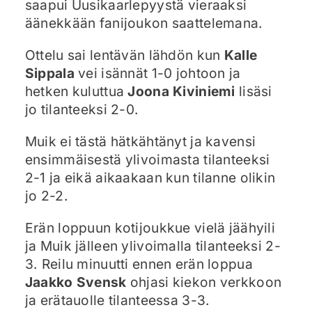
saapui Uusikaarlepyystä vieraaksi
äänekkään fanijoukon saattelemana.
Ottelu sai lentävän lähdön kun
Kalle
Sippala
vei isännät 1-0 johtoon ja
hetken kuluttua
Joona Kiviniemi
lisäsi
jo tilanteeksi 2-0.
Muik ei tästä hätkähtänyt ja kavensi
ensimmäisestä ylivoimasta tilanteeksi
2-1 ja eikä aikaakaan kun tilanne olikin
jo 2-2.
Erän loppuun kotijoukkue vielä jäähyili
ja Muik jälleen ylivoimalla tilanteeksi 2-
3. Reilu minuutti ennen erän loppua
Jaakko Svensk
ohjasi kiekon verkkoon
ja erätauolle tilanteessa 3-3.