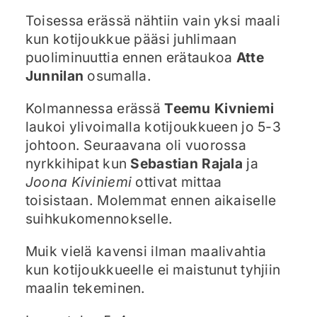
Toisessa erässä nähtiin vain yksi maali
kun kotijoukkue pääsi juhlimaan
puoliminuuttia ennen erätaukoa
Atte
Junnilan
osumalla.
Kolmannessa erässä
Teemu Kivniemi
laukoi ylivoimalla kotijoukkueen jo 5-3
johtoon. Seuraavana oli vuorossa
nyrkkihipat kun
Sebastian Rajala
ja
Joona Kiviniemi
ottivat mittaa
toisistaan. Molemmat ennen aikaiselle
suihkukomennokselle.
Muik vielä kavensi ilman maalivahtia
kun kotijoukkueelle ei maistunut tyhjiin
maalin tekeminen.