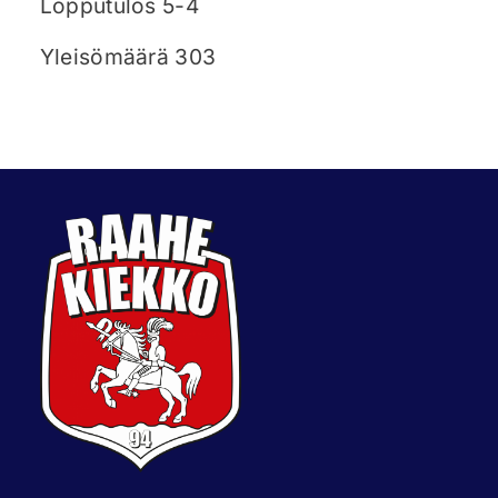
Lopputulos 5-4
Yleisömäärä 303