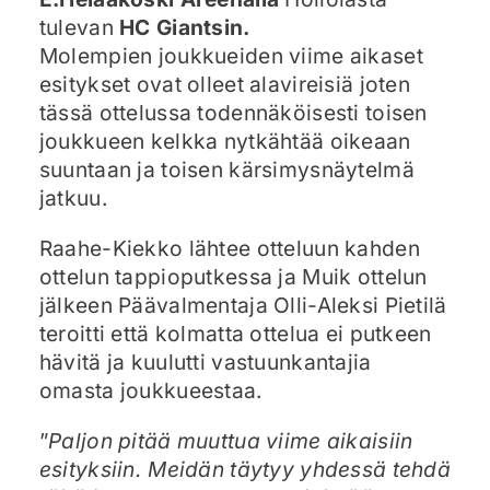
tulevan
HC Giantsin.
Molempien joukkueiden viime aikaset
esitykset ovat olleet alavireisiä joten
tässä ottelussa todennäköisesti toisen
joukkueen kelkka nytkähtää oikeaan
suuntaan ja toisen kärsimysnäytelmä
jatkuu.
Raahe-Kiekko lähtee otteluun kahden
ottelun tappioputkessa ja Muik ottelun
jälkeen Päävalmentaja Olli-Aleksi Pietilä
teroitti että kolmatta ottelua ei putkeen
hävitä ja kuulutti vastuunkantajia
omasta joukkueestaa.
”
Paljon pitää muuttua viime aikaisiin
esityksiin. Meidän täytyy yhdessä tehdä