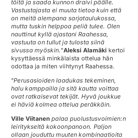
töitä ja saada kunnon draivi päälle.
Vastustajasta ei muuta tietoa kuin että
on meitä alempana sarjataulukossa,
mutta tuskin helppoa peliä tulee. Olen
nauttinut kyllä ajastani Raahessa,
vastuuta on tullut ja tulosta siinä
sivussa myöskin.
”
Aleksi Alamäki
kertoi
kysyttäessä minkälaista ottelua hän
odottaa ja miten viihtynyt Raahessa.
”
Perusasioiden laadukas tekeminen,
halu kamppailla ja sitä kautta voittaa
ovat ratkaisevat tekijät. Hyvä joukkue
ei häviä kolmea ottelua peräkkäin.
Ville Viitanen
palaa puolustusvoimien:n
leiritykseltä kokoonpanoon. Paljon
ollaan jouduttu muuten kombinaatioita