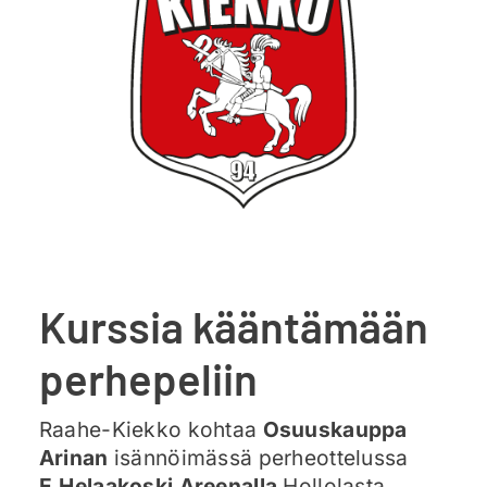
Ajankohtaista
Liput
Yhteys
Kurssia kääntämään
perhepeliin
Raahe-Kiekko kohtaa
Osuuskauppa
Arinan
isännöimässä perheottelussa
E.Helaakoski Areenalla
Hollolasta