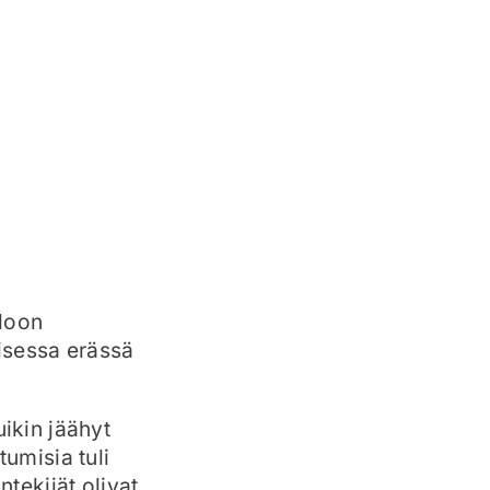
aloon
isessa erässä
uikin jäähyt
tumisia tuli
ntekijät olivat