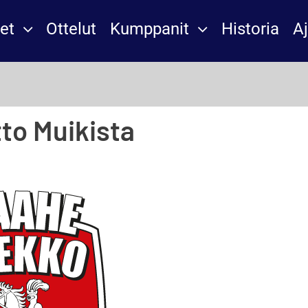
et
Ottelut
Kumppanit
Historia
A
tto Muikista