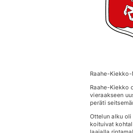
Raahe-Kiekko-M
Raahe-Kiekko ot
vieraakseen uu
peräti seitsemä
Ottelun alku ol
koituivat kohtal
laajalla rintama