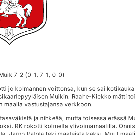
uik 7-2 (0-1, 7-1, 0-0)
ti jo kolmannen voittonsa, kun se sai kotikauk
sikaarlepyyläisen Muikin. Raahe-Kiekko mätti to
n maalia vastustajansa verkkoon.
i tasaväkistä ja nihkeää, mutta toisessa erässä M
oksi. RK rokotti kolmella ylivoimamaalilla. Onnis
lla. Jarno Palola teki maaleista kaksi. Muut maali