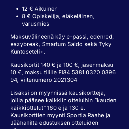
12 € Aikuinen
8 € Opiskelija, eläkeläinen,
varusmies
Maksuvälineenä käy e-passi, edenred,
eazybreak, Smartum Saldo sekä Tyky
Kuntoseteli+.
Kausikortit 140 € ja 100 €, jäsenmaksu
10 €, maksu tilille FI84 5381 0320 0396
94, viitenumero 2021304
Lisäksi on myynnissä kausikortteja,
joilla pääsee kaikkiin otteluihin ”kauden
kaikkiottelut” 160 e ja 130 e.
Kausikorttien myynti Sportia Raahe ja
Jäähallilta edustuksen otteluiden