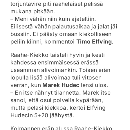
torjuntavire piti raahelaiset pelissä
mukana pitkään.
– Meni vähän niin kuin ajateltiin.
Eilisestä vähän palautusaikaa ja jalat jäi
bussiin. Ei päästy omaan kiekolliseen
peliin kiinni, kommentoi
Timo Elfving
.
Raahe-Kiekko taisteli hyvin ja kesti
kahdessa ensimmäisessä erässä
useamman alivoimankin. Toisen erän
lopulla lisää alivoimaa tuli vitosen
verran, kun
Marek Hudec
lensi ulos.
– En itse nähnyt tilannetta. Marek itse
sanoi, että osui polvella kypärään,
mutta pelasi kiekkoa, kertoi Elfving
Hudecin 5+20 jäähystä.
Kolmannen erän alussa Raahe-Kiekko