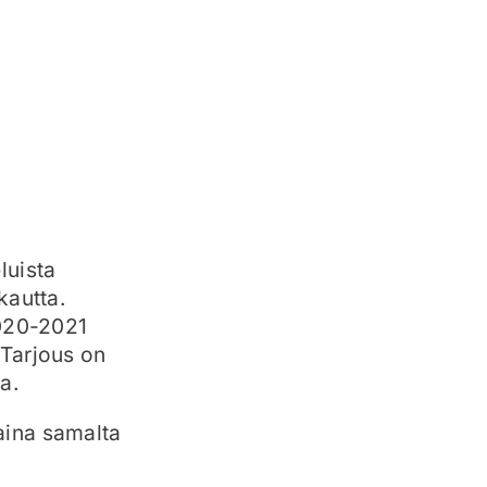
luista
kautta.
2020-2021
Tarjous on
ta.
 aina samalta