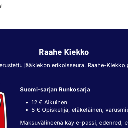
n!
Raahe Kiekko
rustettu jääkiekon erikoisseura. Raahe-Kiekko p
Suomi-sarjan Runkosarja
12 € Aikuinen
8 € Opiskelija, eläkeläinen, varusmi
Maksuvälineenä käy e-passi, edenred, 