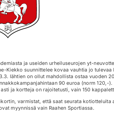
emiasta ja useiden urheiluseurojen yt-neuvotte
e-Kiekko suunnittelee kovaa vauhtia jo tulevaa 
.3. lähtien on ollut mahdollista ostaa vuoden 
ennakkokampanjahintaan 90 euroa (norm 120,-). 
sti ja kortteja on rajoitetusti, vain 150 kappalet
ortin, varmistat, että saat seurata kotiotteluita
t ovat myynnissä vain Raahen Sportiassa.