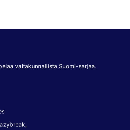
elaa valtakunnallista Suomi-sarjaa.
es
eazybreak,