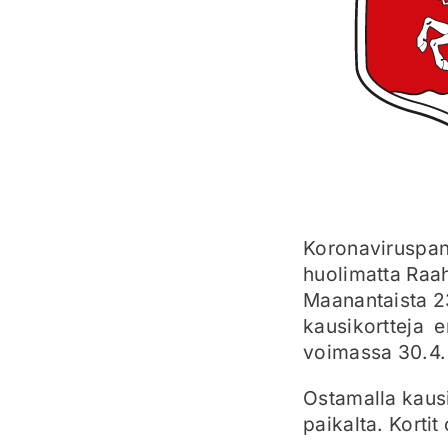
Koronaviruspand
huolimatta Raah
Maanantaista 23
kausikortteja 
voimassa 30.4. a
Ostamalla kausik
paikalta. Korti