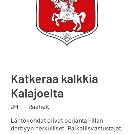
Ajankohtaista
Liput
Yhteys
Katkeraa kalkkia
Kalajoelta
JHT – RaaheK
Lähtökohdat olivat perjantai-illan
derbyyn herkulliset. Paikallisvastustajat,