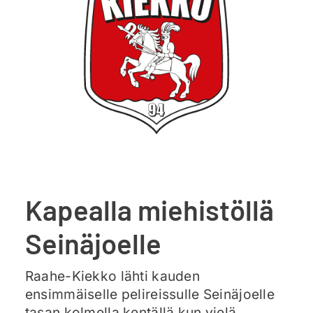
Ajankohtaista
Liput
Yhteys
Kapealla miehistöllä
Seinäjoelle
Raahe-Kiekko lähti kauden
ensimmäiselle pelireissulle Seinäjoelle
tasan kolmella kentällä kun vielä