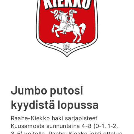
Ajankohtaista
Liput
Yhteys
Jumbo putosi
kyydistä lopussa
Raahe-Kiekko haki sarjapisteet
Kuusamosta sunnuntaina 4-8 (0-1, 1-2,
3-5) voitolla. Raahe-Kiekko johti ottelua