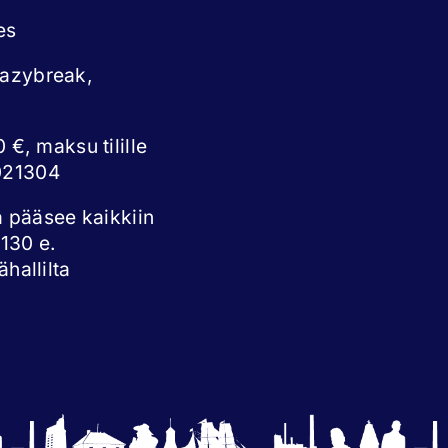
es
eazybreak,
 €, maksu tilille
021304
a pääsee kaikkiin
 130 e.
hallilta