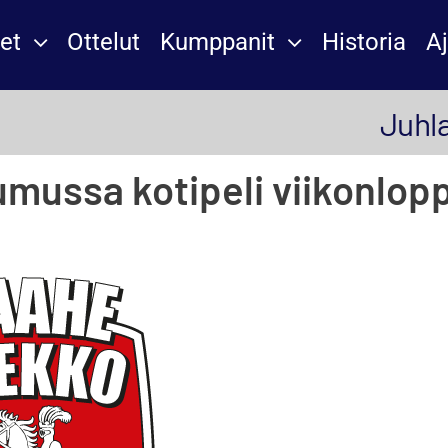
et
Ottelut
Kumppanit
Historia
A
Juhl
mussa kotipeli viikonlop