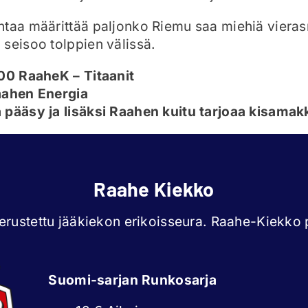
taa määrittää paljonko Riemu saa miehiä vierasr
seisoo tolppien välissä.
.00 RaaheK – Titaanit
aahen Energia
 pääsy ja lisäksi Raahen kuitu tarjoaa kisamak
Raahe Kiekko
rustettu jääkiekon erikoisseura. Raahe-Kiekko p
Suomi-sarjan Runkosarja