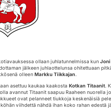
otiavauksessa ollaan juhlatunnelmissa kun
Jon
ottaman jälkeen juhlaottelunsa ohitettuaan pit
ykkösenä olleen
Markku Tiikkajan
.
taan asettuu kaukaa kaakosta
Kotkan Titaanit
. 
piolla avannut Titaanit saapuu Raaheen nuorella 
kkueet ovat pelanneet tiukkoja keskenäisiä pele
iköhän viihdettä nähdä ihan koko rahan edestä jä