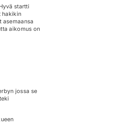
Hyvä startti
t hakikin
nut asemaansa
utta aikomus on
erbyn jossa se
teki
kkueen