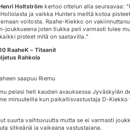
Henri Holtström
kertoo ottelun alla seuraavaa: ”
 Hollolasta ja vaikka Hunters meiltä kotoa pistee
telemaan voitosta. Raahe-Kiekko on vakiinnutta
n-joukkueena joten tiukka peli varmasti tulee m
aikki pisteet mitä on saatavilla.”
.00 RaaheK – Titaanit
uljetus Rahkola
aaheen saapuu Riemu
mu pelasi heti kauden avauksessa Jyväskylän d
ime minuuteilla kun paikallisvastustaja D-Kiekko 
ut suurta vaihtuvuutta mutta se ei varmasti jou
uuta sitkeänä ja vaikeana vastustajana.