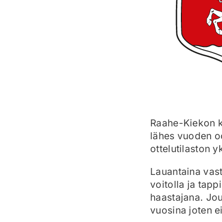
Raahe-Kiekon k
lähes vuoden od
ottelutilaston 
Lauantaina vas
voitolla ja tap
haastajana. Jou
vuosina joten e