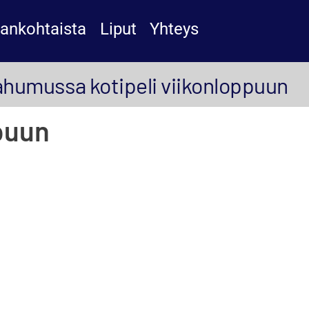
jankohtaista
Liput
Yhteys
ahumussa kotipeli viikonloppuun
puun