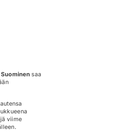
i Suominen
saa
kään
Kautensa
joukkueena
jä viime
lleen.