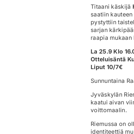
Titaani käskijä
saatiin kauteen
pystyttiin tais
sarjan kärkipää
raapia mukaan k
La 25.9 Klo 16
Otteluisäntä K
Liput 10/7€
Sunnuntaina R
Jyväskylän Rie
kaatui aivan vi
voittomaalin.
Riemussa on oll
identiteettiä m