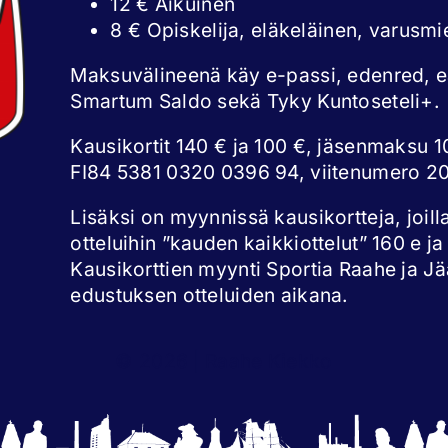
12 € Aikuinen
8 € Opiskelija, eläkeläinen, varusmi
Maksuvälineenä käy e-passi, edenred, 
Smartum Saldo sekä Tyky Kuntoseteli+.
Kausikortit 140 € ja 100 €, jäsenmaksu 10
FI84 5381 0320 0396 94, viitenumero 2
Lisäksi on myynnissä kausikortteja, joill
otteluihin ”kauden kaikkiottelut” 160 e ja
Kausikorttien myynti Sportia Raahe ja Jää
edustuksen otteluiden aikana.
© 2026 | Raahe Kiekko