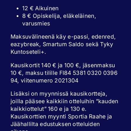
12 € Aikuinen
8 € Opiskelija, eläkeläinen,
varusmies
Maksuvälineenä käy e-passi, edenred,
eazybreak, Smartum Saldo sekä Tyky
Kuntoseteli+.
Kausikortit 140 € ja 100 €, jäsenmaksu
10 €, maksu tilille FI84 5381 0320 0396
94, viitenumero 2021304
Lisäksi on myynnissä kausikortteja,
joilla pääsee kaikkiin otteluihin ”kauden
kaikkiottelut” 160 e ja 130 e.
Kausikorttien myynti Sportia Raahe ja
Jäähallilta edustuksen otteluiden