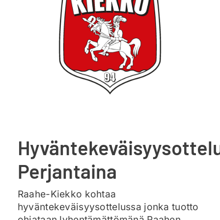
Ajankohtaista
Liput
Yhteys
Hyväntekeväisyysottel
Perjantaina
Raahe-Kiekko kohtaa
hyväntekeväisyysottelussa jonka tuotto
ohjataan lyhentämättömänä Raahen