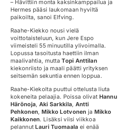
– Hävittiin monta kaksinkamppailua ja
Hermes pääsi laukomaan hyviltä
paikoilta, sanoi Elfving.
Raahe-Kiekko nousi vielä
voittotaisteluun, kun Jere Espo
viimeisteli 55 minuutilla ylivoimalla.
Lopussa tasoitusta haettiin ilman
maalivahtia, mutta
Topi Anttilan
kiekonriisto ja maali päätti yrityksen
seitsemän sekuntia ennen loppua.
Raahe-Kiekolta puuttui ottelusta liuta
kokeneita pelaajia. Poissa olivat
Hannu
Härönoja
,
Aki Sarkkila
,
Antti
Pehkonen
,
Mikko Lotvonen
ja
Mikko
Kaikkonen
. Lisäksi viisi viikkoa
pelannut
Lauri Tuomaala
ei enää