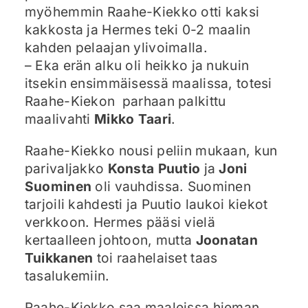
myöhemmin Raahe-Kiekko otti kaksi
kakkosta ja Hermes teki 0-2 maalin
kahden pelaajan ylivoimalla.
– Eka erän alku oli heikko ja nukuin
itsekin ensimmäisessä maalissa, totesi
Raahe-Kiekon parhaan palkittu
maalivahti
Mikko Taari
.
Raahe-Kiekko nousi peliin mukaan, kun
parivaljakko
Konsta Puutio
ja
Joni
Suominen
oli vauhdissa. Suominen
tarjoili kahdesti ja Puutio laukoi kiekot
verkkoon. Hermes pääsi vielä
kertaalleen johtoon, mutta
Joonatan
Tuikkanen
toi raahelaiset taas
tasalukemiin.
Raahe-Kiekko saa maaleissa hieman