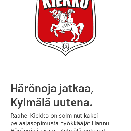
Ajankohtaista
Liput
Yhteys
Härönoja jatkaa,
Kylmälä uutena.
Raahe-Kiekko on solminut kaksi
pelaajasopimusta hyökkääjät Hannu
Härönoja ja Samu Kylmälä pukevat