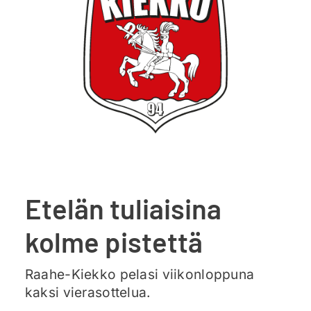
Ajankohtaista
Liput
Yhteys
Etelän tuliaisina
kolme pistettä
Raahe-Kiekko pelasi viikonloppuna
kaksi vierasottelua.