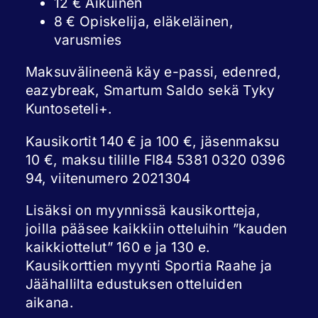
12 € Aikuinen
8 € Opiskelija, eläkeläinen,
varusmies
Maksuvälineenä käy e-passi, edenred,
eazybreak, Smartum Saldo sekä Tyky
Kuntoseteli+.
Kausikortit 140 € ja 100 €, jäsenmaksu
10 €, maksu tilille FI84 5381 0320 0396
94, viitenumero 2021304
Lisäksi on myynnissä kausikortteja,
joilla pääsee kaikkiin otteluihin ”kauden
kaikkiottelut” 160 e ja 130 e.
Kausikorttien myynti Sportia Raahe ja
Jäähallilta edustuksen otteluiden
aikana.