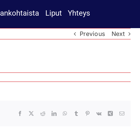
jankohtaista
Liput
Yhteys
Previous
Next
Facebook
X
Reddit
LinkedIn
WhatsApp
Tumblr
Pinterest
Vk
Xing
Email