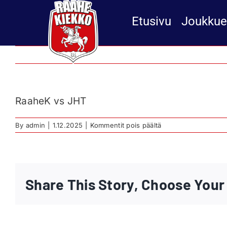
Skip
to
Etusivu
Joukkue
content
RaaheK vs JHT
artikkelissa
By
admin
|
1.12.2025
|
Kommentit pois päältä
RaaheK
vs
JHT
Share This Story, Choose Your