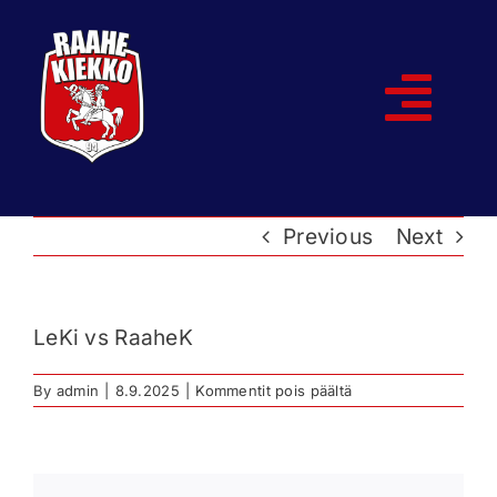
Skip
to
content
Togg
Navi
Etusivu
Previous
Next
Joukkueet
Ottelut
LeKi vs RaaheK
Kumppanit
artikkelissa
By
admin
|
8.9.2025
|
Kommentit pois päältä
LeKi
vs
RaaheK
Historia