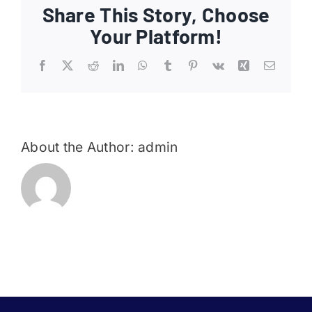
Share This Story, Choose
Ajankohtaista
Your Platform!
Liput
Facebook
X
Reddit
LinkedIn
WhatsApp
Tumblr
Pinterest
Vk
Xing
Email
Yhteys
About the Author:
admin