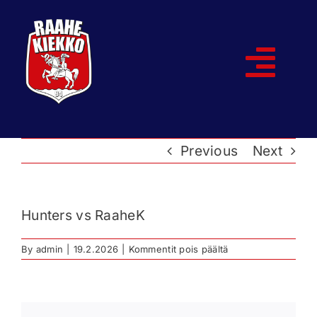
Skip
to
content
Togg
Navi
Etusivu
Previous
Next
Joukkueet
Ottelut
Hunters vs RaaheK
Kumppanit
artikkelissa
By
admin
|
19.2.2026
|
Kommentit pois päältä
Hunters
vs
RaaheK
Historia