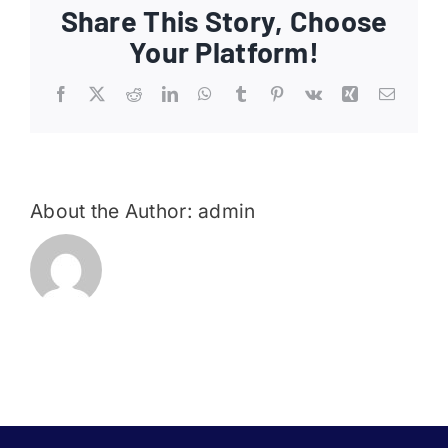
Share This Story, Choose
Ajankohtaista
Your Platform!
Liput
Facebook
X
Reddit
LinkedIn
WhatsApp
Tumblr
Pinterest
Vk
Xing
Email
Yhteys
About the Author:
admin